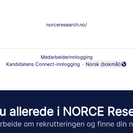
norceresearch.no/
Medarbeiderinnlogging
Kandidatens Connect-innlogging
·
Norsk (bokmål)
Endre språk
u allerede i NORCE Res
beide om rekrutteringen og finne din n