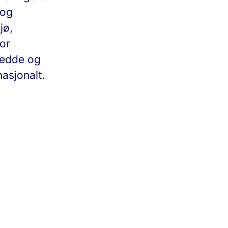
 og
jø,
for
redde og
asjonalt.