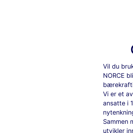
Vil du bru
NORCE bli
bærekrafti
Vi er et a
ansatte i
nytenkning
Sammen me
utvikler i