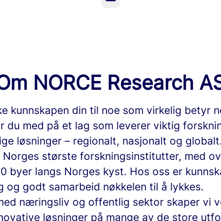
Om NORCE Research A
ke kunnskapen din til noe som virkelig betyr n
r du med på et lag som leverer viktig forskni
ge løsninger – regionalt, nasjonalt og globalt
v Norges største forskningsinstitutter, med o
 10 byer langs Norges kyst. Hos oss er kunnsk
 og godt samarbeid nøkkelen til å lykkes.
d næringsliv og offentlig sektor skaper vi v
nnovative løsninger på mange av de store utf