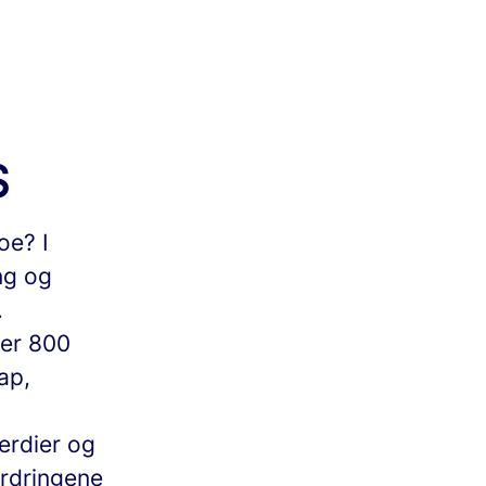
S
oe? I
ng og
.
ver 800
ap,
erdier og
ordringene