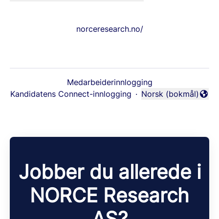
norceresearch.no/
Medarbeiderinnlogging
Kandidatens Connect-innlogging
·
Norsk (bokmål)
Endre språk
Jobber du allerede i
NORCE Research
AS?