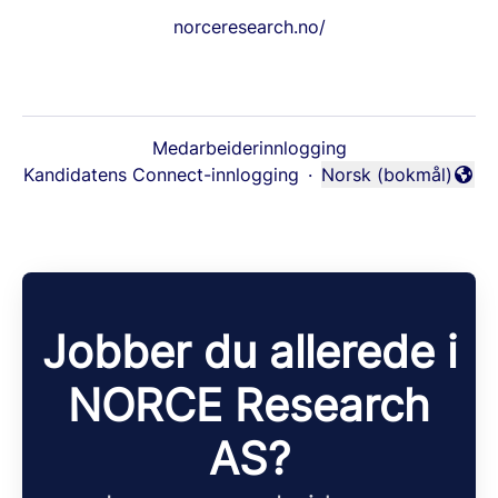
norceresearch.no/
Medarbeiderinnlogging
Kandidatens Connect-innlogging
·
Norsk (bokmål)
Endre språk
Jobber du allerede i
NORCE Research
AS?