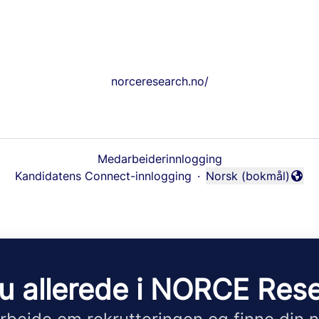
norceresearch.no/
Medarbeiderinnlogging
Kandidatens Connect-innlogging
·
Norsk (bokmål)
Endre språk
u allerede i NORCE Res