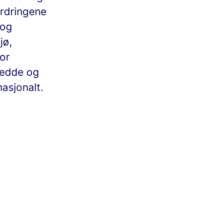
ordringene
 og
jø,
for
redde og
asjonalt.