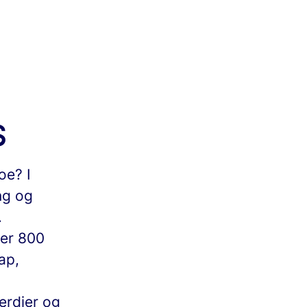
S
oe? I
ng og
.
ver 800
ap,
erdier og