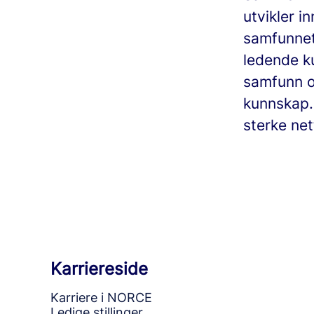
utvikler i
samfunnet 
ledende ku
samfunn og
kunnskap.
sterke net
Karriereside
Karriere i NORCE
Ledige stillinger