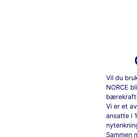
Vil du bru
NORCE bli
bærekrafti
Vi er et a
ansatte i
nytenkning
Sammen me