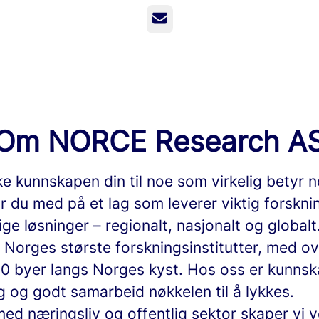
E-post
Om NORCE Research A
ke kunnskapen din til noe som virkelig betyr n
r du med på et lag som leverer viktig forskni
ge løsninger – regionalt, nasjonalt og globalt
v Norges største forskningsinstitutter, med o
 10 byer langs Norges kyst. Hos oss er kunnsk
 og godt samarbeid nøkkelen til å lykkes.
d næringsliv og offentlig sektor skaper vi v