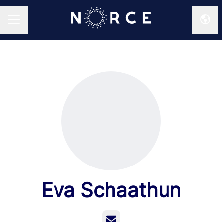
Endr
KARRIEREMENY
Eva Schaathun
E-post