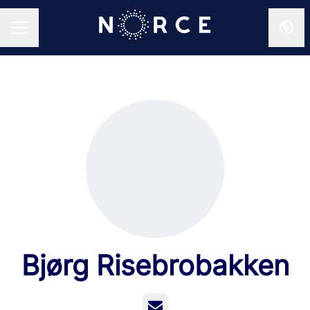
Endr
KARRIEREMENY
Bjørg Risebrobakken
E-post