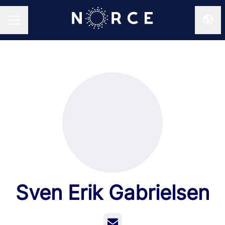
Endr
KARRIEREMENY
Sven Erik Gabrielsen
E-post