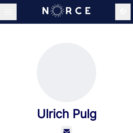
Endr
KARRIEREMENY
Ulrich Pulg
E-post