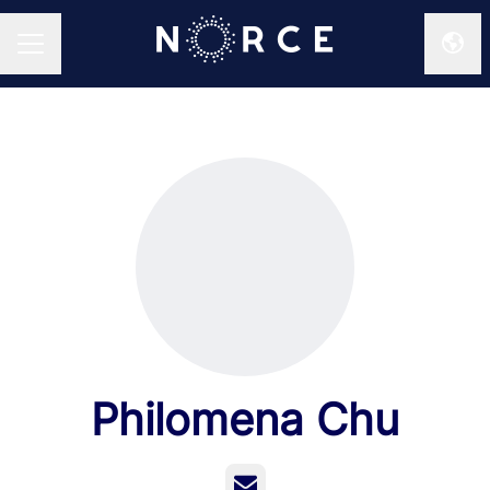
Endr
KARRIEREMENY
Philomena Chu
E-post