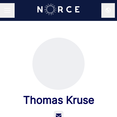
Endr
KARRIEREMENY
Thomas Kruse
E-post