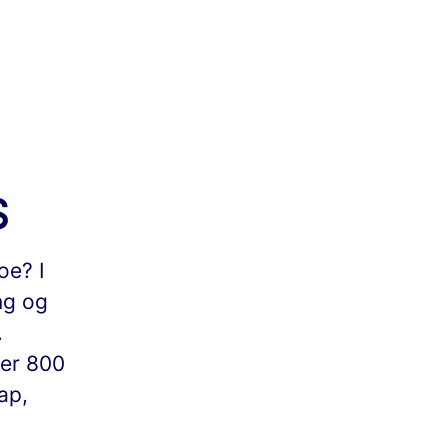
S
oe? I
ng og
.
ver 800
ap,