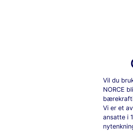
Vil du bru
NORCE bli
bærekrafti
Vi er et a
ansatte i
nytenkning