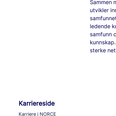
Sammen me
utvikler i
samfunnet 
ledende ku
samfunn og
kunnskap.
sterke net
Karriereside
Karriere i NORCE