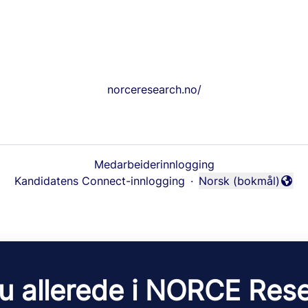
norceresearch.no/
Medarbeiderinnlogging
Kandidatens Connect-innlogging
·
Norsk (bokmål)
Endre språk
u allerede i NORCE Res