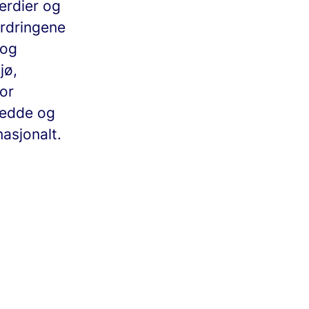
erdier og
ordringene
 og
jø,
for
redde og
asjonalt.