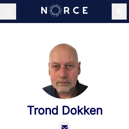
Endr
KARRIEREMENY
Trond Dokken
E-post