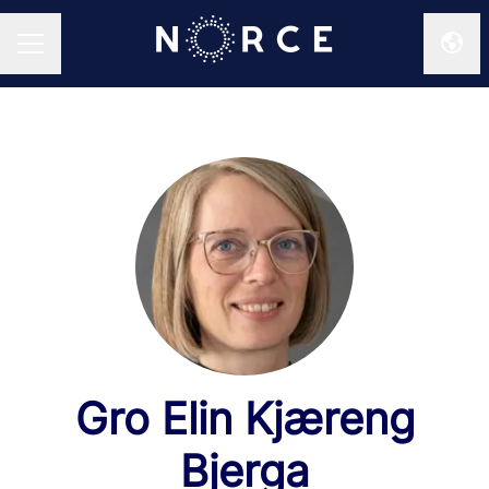
Endr
KARRIEREMENY
Gro Elin Kjæreng
Bjerga