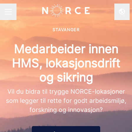
Endr
KARRIEREMENY
STAVANGER
Medarbeider innen
HMS, lokasjonsdrift
og sikring
Vil du bidra til trygge NORCE-lokasjoner
som legger til rette for godt arbeidsmiljø,
forskning og innovasjon?