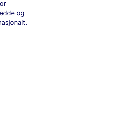
for
redde og
asjonalt.