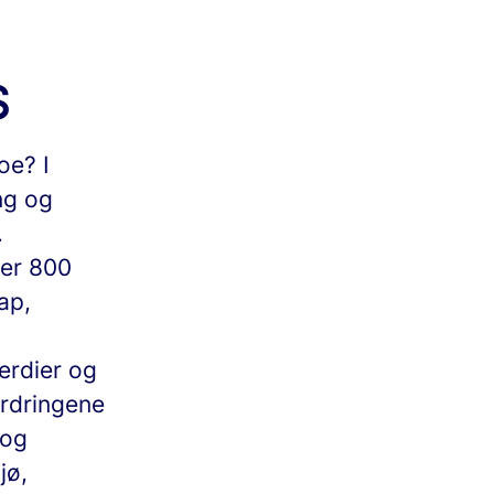
S
oe? I
ng og
.
ver 800
ap,
erdier og
ordringene
 og
jø,