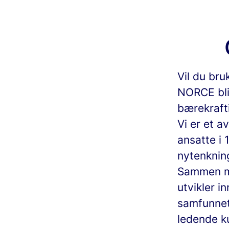
Vil du bru
NORCE bli
bærekrafti
Vi er et a
ansatte i
nytenkning
Sammen me
utvikler i
samfunnet 
ledende ku