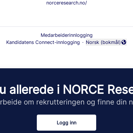
norceresearch.no/
Medarbeiderinnlogging
Kandidatens Connect-innlogging
·
Norsk (bokmål)
Endre språk
u allerede i NORCE Res
beide om rekrutteringen og finne din n
Logg inn