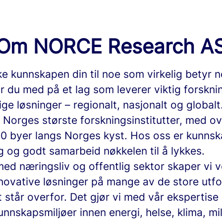
Om NORCE Research A
ke kunnskapen din til noe som virkelig betyr n
r du med på et lag som leverer viktig forskni
ge løsninger – regionalt, nasjonalt og globalt
v Norges største forskningsinstitutter, med o
 10 byer langs Norges kyst. Hos oss er kunnsk
 og godt samarbeid nøkkelen til å lykkes.
d næringsliv og offentlig sektor skaper vi v
nnovative løsninger på mange av de store utf
står overfor. Det gjør vi med vår ekspertise
nnskapsmiljøer innen energi, helse, klima, mil