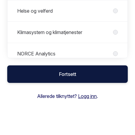
Helse og velferd
Klimasystem og klimatjenester
NORCE Analytics
Fortsett
Ressurssenter for forskning og
innovasjon
Allerede tilknyttet?
Logg inn
.
Senter for Forsvar, samfunnssikkerhet
og beredskap
Senter for Havbruk